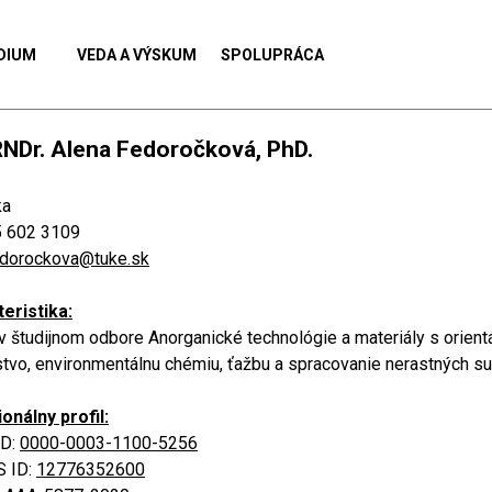
Preskočiť menu
▼
▼
▼
DIUM
VEDA A VÝSKUM
SPOLUPRÁCA
RNDr. Alena Fedoročková, PhD.
ka
5 602 3109
edorockova@tuke.sk
eristika:
v študijnom odbore Anorganické technológie a materiály s orien
rstvo, environmentálnu chémiu, ťažbu a spracovanie nerastných su
onálny profil:
ID:
0000-0003-1100-5256
 ID:
12776352600