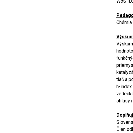
WoS ID
Pedago
Chémia 
Výskum
Výskum 
hodnoto
funkčný
priemys
katalyz
tlač a p
h-index
vedecké
ohlasy 
Doplňuj
Slovens
Člen od