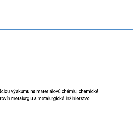
táciou výskumu na materiálovú chémiu; chemické
rovín metalurgiu a metalurgické inžinierstvo