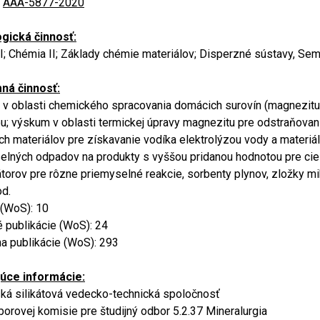
:
AAA-5877-2020
gická činnosť:
I; Chémia II; Základy chémie materiálov; Disperzné sústavy, Sem
ná činnosť:
v oblasti chemického spracovania domácich surovín (magnezitu, 
u; výskum v oblasti termickej úpravy magnezitu pre odstraňova
ch materiálov pre získavanie vodíka elektrolýzou vody a materiá
elných odpadov na produkty s vyššou pridanou hodnotou pre ciele
átorov pre rôzne priemyselné reakcie, sorbenty plynov, zložky mi
od.
 (WoS): 10
 publikácie (WoS): 24
na publikácie (WoS): 293
úce informácie:
ká silikátová vedecko-technická spoločnosť
borovej komisie pre študijný odbor 5.2.37 Mineralurgia