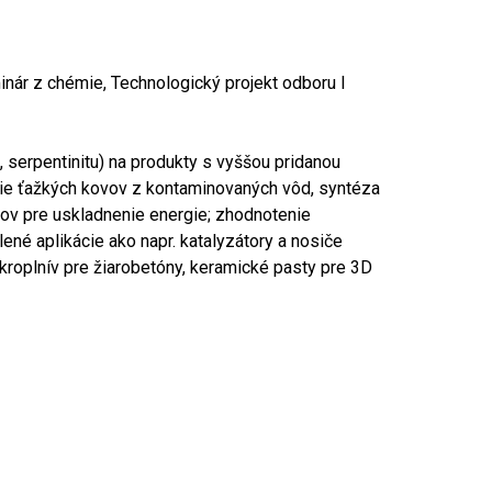
inár z chémie, Technologický projekt odboru I
serpentinitu) na produkty s vyššou pridanou
nie ťažkých kovov z kontaminovaných vôd, syntéza
lov pre uskladnenie energie; zhodnotenie
né aplikácie ako napr. katalyzátory a nosiče
kroplnív pre žiarobetóny, keramické pasty pre 3D