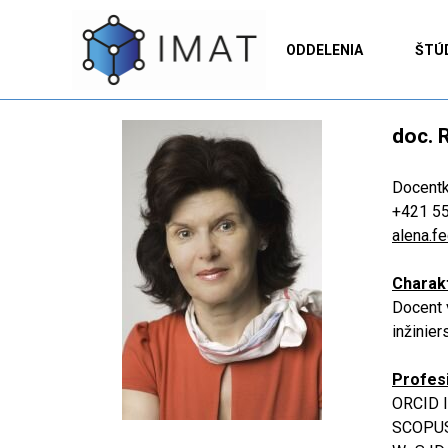
Prejsť na obsah
SK |
▼
EN
IMAT
ODDELENIA
ŠTÚ
doc. 
Docent
+421 5
alena.f
Charakt
Docent 
inžinie
Profesi
ORCID 
SCOPUS