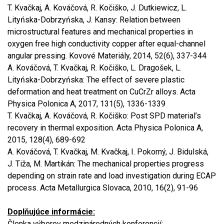
T. Kvačkaj, A. Kováčová, R. Kočiško, J. Dutkiewicz, L.
Lityńska-Dobrzyńska, J. Kansy: Relation between
microstructural features and mechanical properties in
oxygen free high conductivity copper after equal-channel
angular pressing. Kovové Materiály, 2014, 52(6), 337-344
A. Kováčová, T. Kvačkaj, R. Kočiško, L. Dragošek, L.
Lityńska-Dobrzyńska: The effect of severe plastic
deformation and heat treatment on CuCrZr alloys. Acta
Physica Polonica A, 2017, 131(5), 1336-1339
T. Kvačkaj, A. Kováčová, R. Kočiško: Post SPD material’s
recovery in thermal exposition. Acta Physica Polonica A,
2015, 128(4), 689-692
A. Kováčová, T. Kvačkaj, M. Kvačkaj, I. Pokorný, J. Bidulská,
J. Tiža, M. Martikán: The mechanical properties progress
depending on strain rate and load investigation during ECAP
process. Acta Metallurgica Slovaca, 2010, 16(2), 91-96
Doplňujúce informácie:
Členka výborov medzinárodných konferencií: