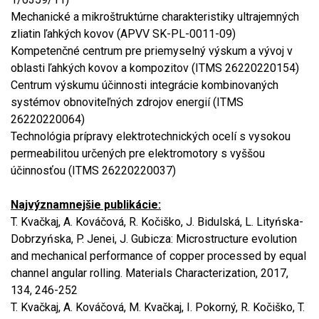
Mechanické a mikroštruktúrne charakteristiky ultrajemných
zliatin ľahkých kovov (APVV SK-PL-0011-09)
Kompetenčné centrum pre priemyselný výskum a vývoj v
oblasti ľahkých kovov a kompozitov (ITMS 26220220154)
Centrum výskumu účinnosti integrácie kombinovaných
systémov obnoviteľných zdrojov energií (ITMS
26220220064)
Technológia prípravy elektrotechnických ocelí s vysokou
permeabilitou určených pre elektromotory s vyššou
účinnosťou (ITMS 26220220037)
Najvýznamnejšie publikácie:
T. Kvačkaj, A. Kováčová, R. Kočiško, J. Bidulská, L. Lityńska-
Dobrzyńska, P. Jenei, J. Gubicza: Microstructure evolution
and mechanical performance of copper processed by equal
channel angular rolling. Materials Characterization, 2017,
134, 246-252
T. Kvačkaj, A. Kováčová, M. Kvačkaj, I. Pokorný, R. Kočiško, T.