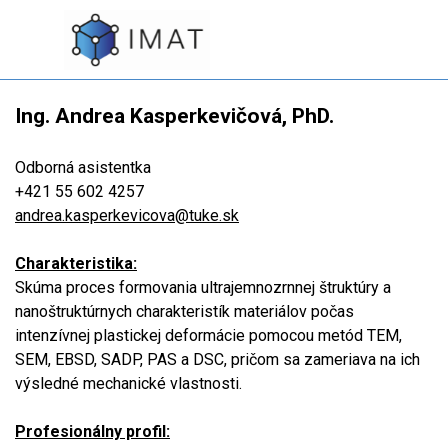
Prejsť na obsah
SK
Preskočiť menu
EN
Ing. Andrea Kasperkevičová, PhD.
Odborná asistentka
+421 55 602 4257
andrea.kasperkevicova@tuke.sk
Charakteristika:
Skúma proces formovania ultrajemnozrnnej štruktúry a
nanoštruktúrnych charakteristík materiálov počas
intenzívnej plastickej deformácie pomocou metód TEM,
SEM, EBSD, SADP, PAS a DSC, pričom sa zameriava na ich
výsledné mechanické vlastnosti.
Profesionálny profil: