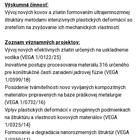
Výskumná činnosť:
Vývoj nových kovov a zliatin formovaním ultrajemnozrnnej
štruktúry metódami intenzívnych plastických deformácií so
zreteľom na zvyšovanie ich mechanických vlastností.
Zoznam významných projektov:
Vývoj nových efektívnych zliatin určených na uskladnenie
vodíka (VEGA 1/0122/25)
Inovatívne postupy procesovania materiálu 316 určeného
pre konštrukčné časti zariadení jadrovej fúzie (VEGA
1/0599/18)
Posúdenie tvárniteľnosti novo vyvíjaných kompozitných
materiálov pripravených na báze práškovej metalurgie
(VEGA 1/0732/16)
Vplyv plastických deformácií v cryogénnych podmienkach
na štruktúru a vlastnosti kovových materiálov (VEGA
1/0325/14)
Formovanie a degradácia nanorozmerných štruktúr (VEGA
1/0359/11)