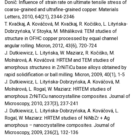
Donič: Influence of strain rate on ultimate tensile stress of
coarse-grained and ultrafine-grained copper. Materials
Letters, 2010, 64(21), 2344-2346
T. Kvačkaj, A. Kováčová, M. Kvačkaj, R. Kočiško, L. Lityńska-
Dobrzyńska, V. Stoyka, M. Miháliková: TEM studies of
structure in OFHC copper processed by equal channel
angular rolling. Micron, 2012, 43(6), 720-724
J. Dutkiewicz, L. Lityńska, W. Maziarz, R. Kočiško, M.
Molnárová, A. Kováčová: HRTEM and TEM studies of
amorphous structures in ZrNiTiCu base alloys obtained by
rapid solidification or ball milling. Micron, 2009, 40(1), 1-5
J. Dutkiewicz, L. Lityńska-Dobrzyńska, A. Kováčová, M.
Molnárová, L. Rogal, W. Maziarz: HRTEM studies of
amorphous ZrNiTiCu nanocrystalline composites. Journal of
Microscopy, 2010, 237(3), 237-241
J. Dutkiewicz, L. Lityńska-Dobrzyńska, A. Kováčová, L.
Rogal, W. Maziarz: HRTEM studies of NiNbZr + Ag
amorphous – nanocrystalline composites. Journal of
Microscopy, 2009, 236(2), 132-136